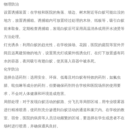
物理防治
设置诱捕装置：在学校和医院的角落、墙边、树木附近等白蚁可能出没的
地方，放置诱捕箱。诱捕箱内可放置经过处理的木块、纸板等，吸引白蚁
前来取食。定期检查诱捕箱，发现白蚁后可采用高温消杀或用开水浇烫等
方法处理。
灯光诱杀：利用白蚁的趋光性，在学校操场、花园，医院的庭院等室外开
阔且远离建筑物的地方，设置黑光灯或紫外线诱虫灯。在灯下放置盛有药
水的容器，夜间吸引有翅白蚁，使其落入容器中被杀死。
化学防治
选择合适药剂：选用安全、环保、低毒且对白蚁有特效的药剂，如氟虫
腈、吡虫啉等成分的药剂，但要确保药剂符合学校和医院场所的使用要
求，不会对人体健康和环境造成危害。
局部处理：对于发现白蚁活动的蚁路、分飞孔等局部区域，用专业喷雾器
进行精准喷洒，使药剂充分渗透到白蚁活动的通道和巢穴内。在学校的教
室、宿舍，医院的病房等人员活动频繁的区域，要选择在学生或患者不在
场时进行喷洒，并确保通风良好。